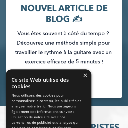
NOUVEL ARTICLE DE
BLOG ✍️
Vous êtes souvent à côté du tempo ? 
Découvrez une méthode simple pour 
travailler le rythme à la guitare avec un 
exercice efficace de 5 minutes !
×
Ce site Web utilise des
Lire l'article
cookies
Nous utilisons des cookies pour
personnaliser le contenu, les publicités et
analyser notre trafic. Nous partageons
également des informations sur votre
utilisation de notre site avec nos
partenaires de publicité et d'analyse qui
peuvent les combiner avec d'autres